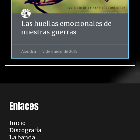
Las huellas emocionales de
nuestras guerras
Alendra
7 de enero de 2017
Enlaces
Inicio
Discografía
La banda