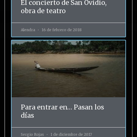
El concierto de San Ovidio,
obra de teatro
Alendra
16 de febrero de 2018
Para entrar en… Pasan los
días
Sergio Rojas
1 de diciembre de 2017