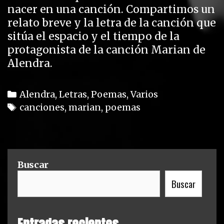
nacer en una canción. Compartimos un
relato breve y la letra de la canción que
sitúa el espacio y el tiempo de la
protagonista de la canción Marian de
Alendra.
C
Alendra
,
Letras
,
Poemas
,
Varios
a
T
canciones
,
marian
,
poemas
t
a
e
g
g
s
o
Buscar
r
Buscar
i
e
s