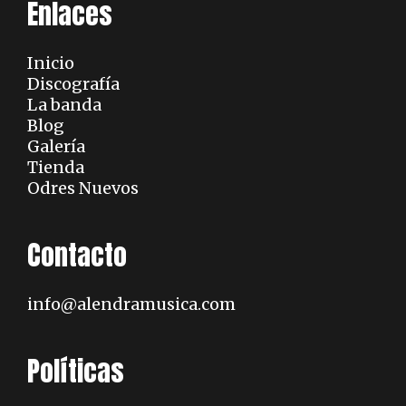
)
Enlaces
Inicio
Discografía
La banda
Blog
Galería
Tienda
Odres Nuevos
Contacto
info@alendramusica.com
Políticas