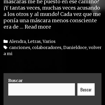
máscaras me he puesto en ese camino?
¡Y tantas veces, muchas veces acusando
a los otros y al mundo! Cada vez que me
ponía una máscara menos consciente
era de …
Read more
V
o
l
C
Alendra
,
Letras
,
Varios
v
a
T
canciones
,
colaboradores
,
Danieldoce
,
volver
e
a mi
t
a
r
e
g
a
g
s
m
o
i
r
Buscar
(
i
Buscar
c
e
a
s
n