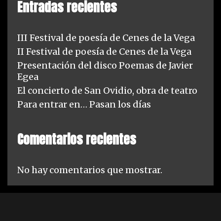
Entradas recientes
c
i
ó
III Festival de poesía de Cenes de la Vega
n
II Festival de poesía de Cenes de la Vega
d
Presentación del disco Poemas de Javier
e
Egea
D
El concierto de San Ovidio, obra de teatro
a
Para entrar en… Pasan los días
n
i
Comentarios recientes
e
l
d
No hay comentarios que mostrar.
o
c
e