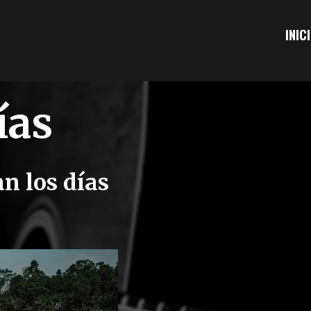
INIC
ías
n los días