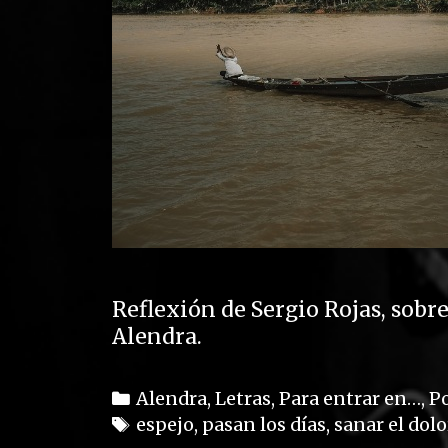
Reflexión de Sergio Rojas, sobre
Alendra.
C
Alendra
,
Letras
,
Para entrar en…
,
P
a
T
espejo
,
pasan los días
,
sanar el dolo