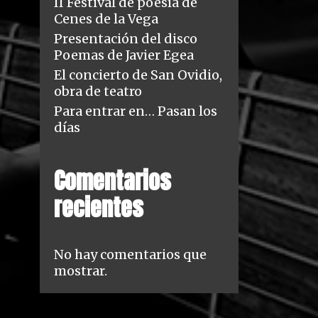
II Festival de poesía de
Cenes de la Vega
Presentación del disco
Poemas de Javier Egea
El concierto de San Ovidio,
obra de teatro
Para entrar en… Pasan los
días
Comentarios
recientes
No hay comentarios que
mostrar.