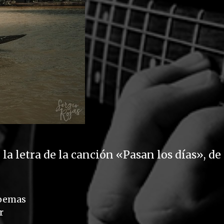
 la letra de la canción «Pasan los días», de
oemas
r