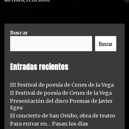
e
g
g
s
o
r
Buscar
i
Buscar
e
s
Entradas recientes
III Festival de poesía de Cenes de la Vega
II Festival de poesía de Cenes de la Vega
Presentación del disco Poemas de Javier
Egea
El concierto de San Ovidio, obra de teatro
Para entrar en… Pasan los días