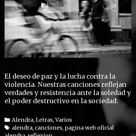
El deseo de paz y la lucha contra la
violencia. Nuestras canciones reflejan
verdades y resistencia ante la soledad y
el poder destructivo en la sociedad.
C
Alendra
,
Letras
,
Varios
a
T
alendra
,
canciones
,
pagina web oficial
alendra
t
a
,
reflexion