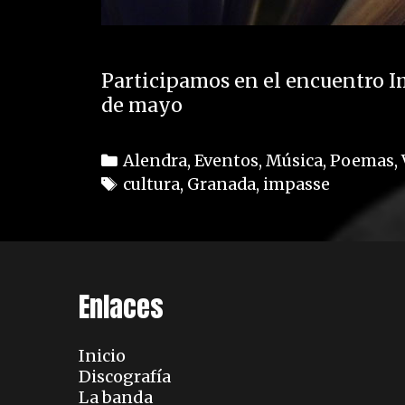
Participamos en el encuentro Im
de mayo
C
Alendra
,
Eventos
,
Música
,
Poemas
,
a
T
cultura
,
Granada
,
impasse
t
a
e
g
g
s
o
Enlaces
r
i
e
Inicio
s
Discografía
La banda