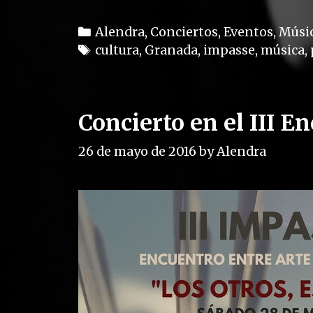
C
Alendra
,
Conciertos
,
Eventos
,
Músi
a
T
cultura
,
Granada
,
impasse
,
música
,
t
a
e
g
g
s
Concierto en el III 
o
r
26 de mayo de 2016
by
Alendra
i
e
s