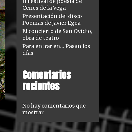
II Festival de poesía de
Cenes de la Vega
Presentación del disco
Poemas de Javier Egea
El concierto de San Ovidio,
obra de teatro
Para entrar en… Pasan los
días
Comentarios
recientes
No hay comentarios que
mostrar.