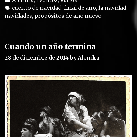
a
T
cuento de navidad
,
final de año
,
la navidad
,
navidades
t
a
,
propósitos de año nuevo
e
g
g
s
o
Cuando un año termina
r
i
28 de diciembre de 2014
by
Alendra
e
s