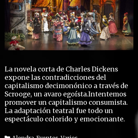
La novela corta de Charles Dickens
expone las contradicciones del
capitalismo decimonónico a través de
Scrooge, un avaro egoísta.Intentemos
promover un capitalismo consumista.
La adaptación teatral fue todo un
espectáculo colorido y emocionante.
C
Alendra
,
Eventos
,
Varios