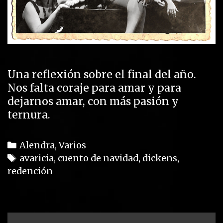
Una reflexión sobre el final del año.
Nos falta coraje para amar y para
dejarnos amar, con más pasión y
ternura.
C
Alendra
,
Varios
a
T
avaricia
,
cuento de navidad
,
dickens
,
redención
t
a
e
g
g
s
o
r