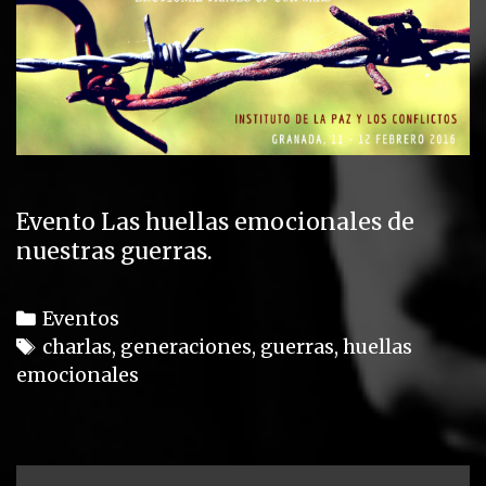
Evento Las huellas emocionales de
nuestras guerras.
C
Eventos
a
T
charlas
,
generaciones
,
guerras
,
huellas
emocionales
t
a
e
g
g
s
o